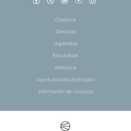
Footer
Facebook
Twitter
LinkedIn
YouTube
Instagram
Social
-
Footer
Cirujanos
Spain
-
Dentistas
ES-
ES
Higienistas
Estudiantes
Asistencia
Oportunidades de Empleo
Información de Contacto