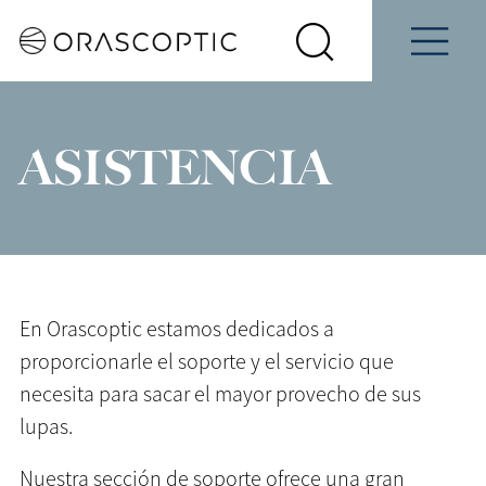
Programe
Información
iantes
una
de Contacto
Seleccione
Demostración
Buscar
Menu
su
Orascoptic
país
ASISTENCIA
En Orascoptic estamos dedicados a
proporcionarle el soporte y el servicio que
necesita para sacar el mayor provecho de sus
lupas.
Nuestra sección de soporte ofrece una gran