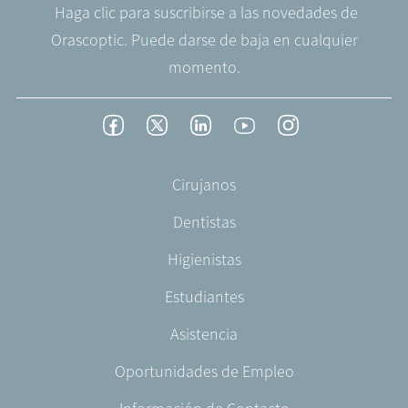
Haga clic para suscribirse a las novedades de
Orascoptic. Puede darse de baja en cualquier
momento.
Footer
Facebook
Twitter
LinkedIn
YouTube
Instagram
Social
-
Footer
Cirujanos
Spain
-
Dentistas
ES-
ES
Higienistas
Estudiantes
Asistencia
Oportunidades de Empleo