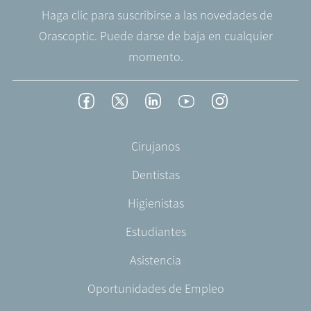
Haga clic para suscribirse a las novedades de
Orascoptic. Puede darse de baja en cualquier
momento.
Footer
Facebook
Twitter
LinkedIn
YouTube
Instagram
Social
-
Footer
Cirujanos
Spain
-
Dentistas
ES-
ES
Higienistas
Estudiantes
Asistencia
Oportunidades de Empleo