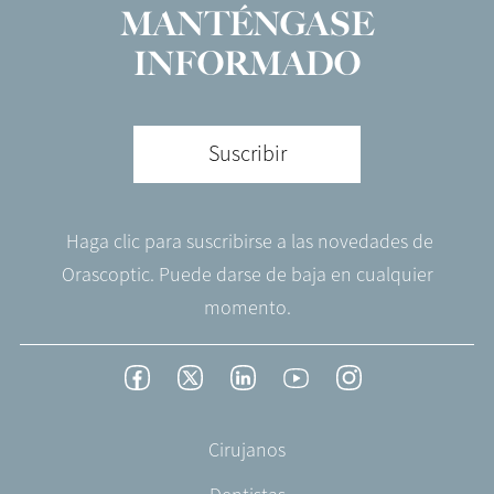
MANTÉNGASE
INFORMADO
Suscribir
Haga clic para suscribirse a las novedades de
Orascoptic. Puede darse de baja en cualquier
momento.
Footer
Facebook
Twitter
LinkedIn
YouTube
Instagram
Social
-
Footer
Cirujanos
Spain
-