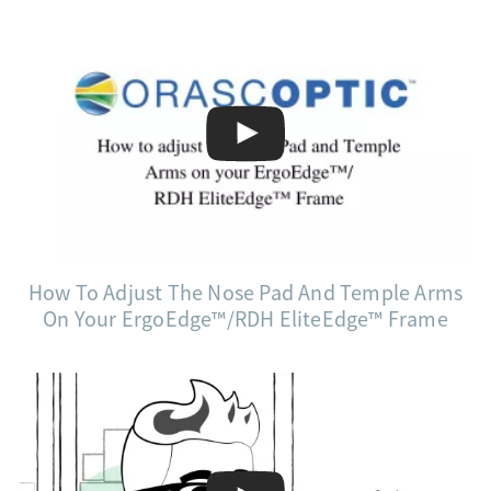
How To Adjust The Nose Pad And Temple Arms
On Your ErgoEdge™/RDH EliteEdge™ Frame