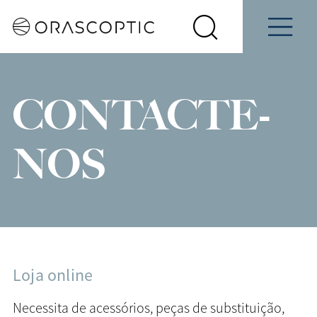
Contacte-
Marque uma
udantes
nos
demonstração
Selecione
Pesquisar
Menu
o
Orascoptic
seu
país
CONTACTE-
NOS
Loja online
Necessita de acessórios, peças de substituição,