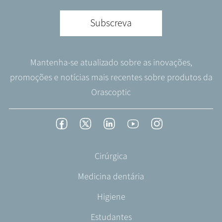
Subscreva
Mantenha-se atualizado sobre as inovações,
promoções e notícias mais recentes sobre produtos da
Orascoptic
Footer
Facebook
Twitter
LinkedIn
YouTube
Instagram
Social
-
Footer
Cirúrgica
English/Portuguese
-
Medicina dentária
PT-
PT
Higiene
Estudantes