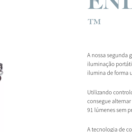
EN
™
A nossa segunda g
iluminação portáti
ilumina de forma u
Utilizando control
consegue alternar 
91 lúmenes sem pr
A tecnologia de c