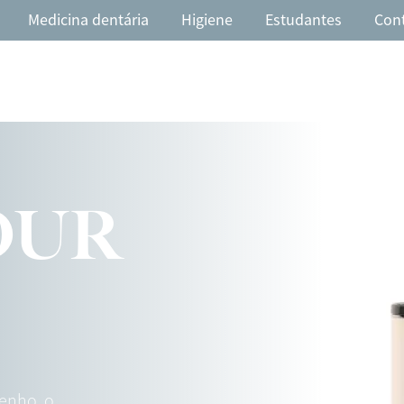
Medicina dentária
Higiene
Estudantes
Con
OUR
enho, o