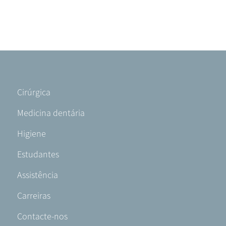
Footer
Cirúrgica
-
Medicina dentária
PT-
PT
Higiene
Estudantes
Assistência
Carreiras
Contacte-nos