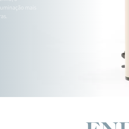
iluminação mais
as.