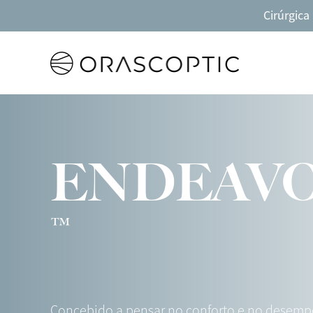
Cirúrgica
Orascoptic
ENDEAV
™
Concebido a pensar no conforto e no desemp