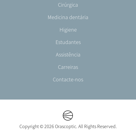
Footer
Cirúrgica
English/Portuguese
-
Medicina dentária
PT-
PT
Higiene
Estudantes
Assistência
Carreiras
Contacte-nos
Copyright © 2026 Orascoptic. All Rights Reserved.