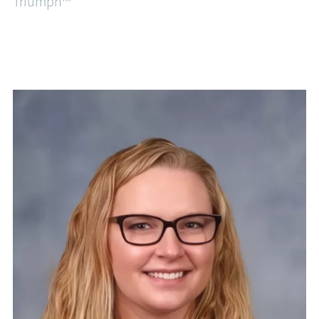
Triumph™