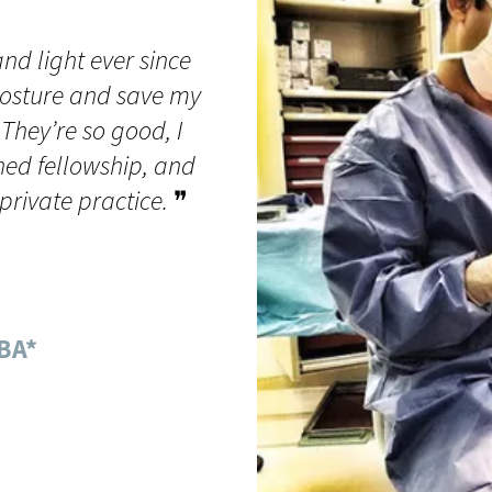
nd light ever since
posture and save my
They’re so good, I
shed fellowship, and
private practice.
❞
MBA*