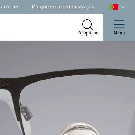
tacte-nos
Marque uma demonstração
Selecione
o
seu
Pesquisar
Menu
país
Pesquisar
Menu