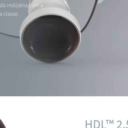
da indústria com a
a classe.
HDL™ 2.