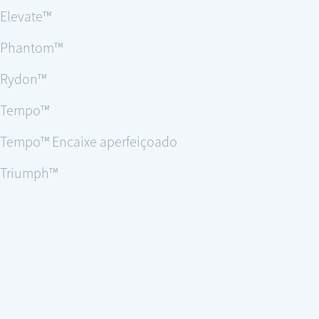
Elevate™
Phantom™
Rydon™
Tempo™
Tempo™ Encaixe aperfeiçoado
Triumph™