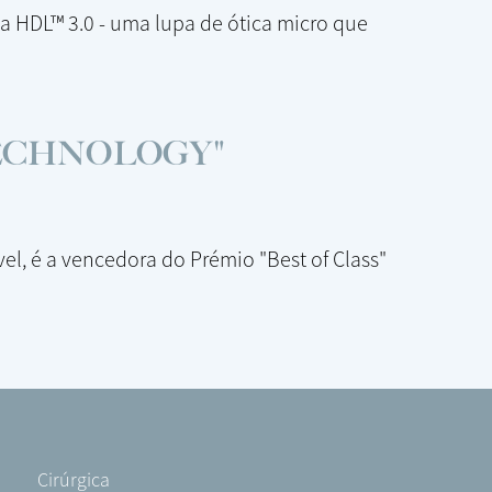
 a HDL™ 3.0 - uma lupa de ótica micro que
TECHNOLOGY"
el, é a vencedora do Prémio "Best of Class"
Footer
Cirúrgica