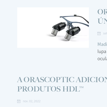
O
ÚN
se
Madi
lupa
ocul
A ORASCOPTIC ADICION
PRODUTOS HDL™
nov. 02, 2022