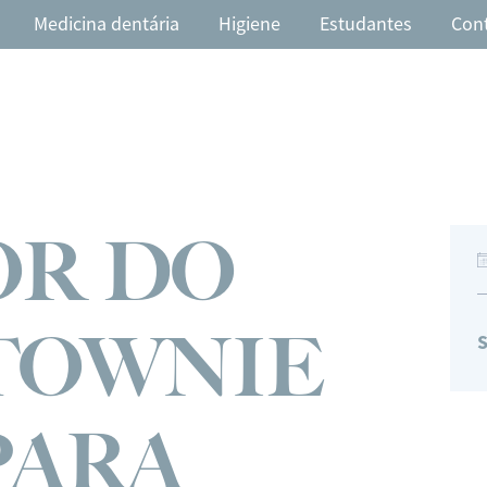
Medicina dentária
Higiene
Estudantes
Con
OR DO
TOWNIE
S
PARA