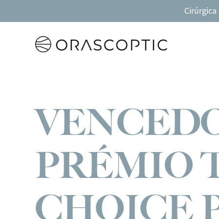
Cirúrgica
Orascoptic
VENCED
PRÉMIO 
CHOICE 