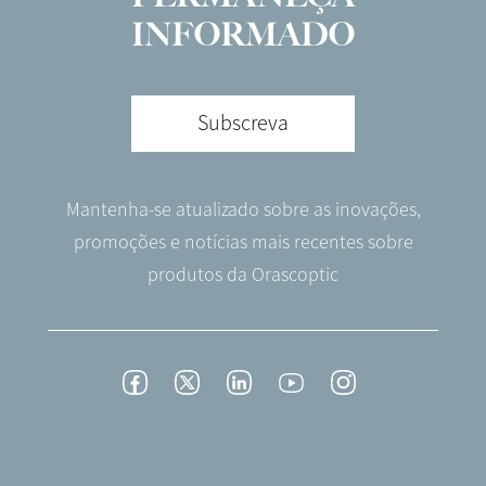
INFORMADO
Subscreva
Mantenha-se atualizado sobre as inovações,
promoções e notícias mais recentes sobre
produtos da Orascoptic
Footer
Facebook
Twitter
LinkedIn
YouTube
Instagram
Social
-
English/Portuguese